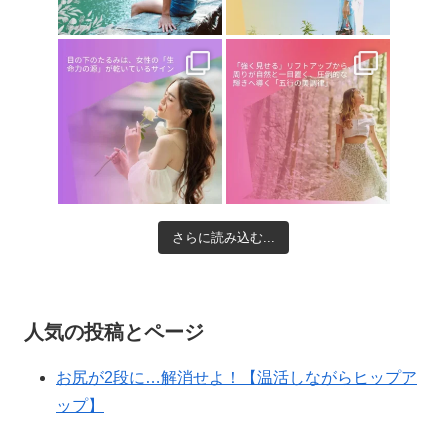
さらに読み込む...
人気の投稿とページ
お尻が2段に…解消せよ！【温活しながらヒップア
ップ】