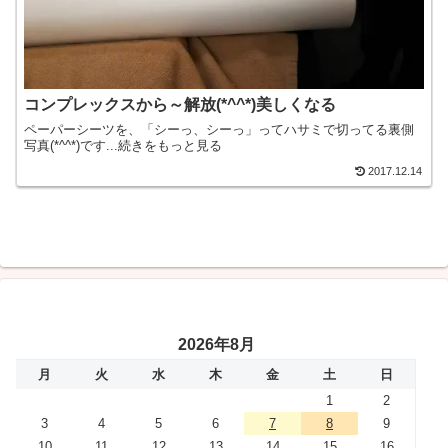
コンプレックスから～解放(*^^*)美しくなる
ペーパーシーツを、「シーっ、シーっ」ってハサミで切ってる裏側
写真(*^^*)です...続きをもっと見る
2017.12.14
2026年8月
月
火
水
木
金
土
日
1
2
3
4
5
6
7
8
9
10
11
12
13
14
15
16