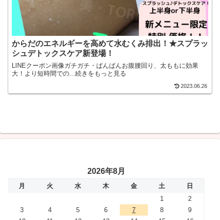
からだのエネルギーを高めて水むくみ排出！★スプラッ
シュデトックスケア新登場！
LINEクーポン画像ガチガチ・ぱんぱんお腹腰回り、太ももに効果
大！より短時間での...続きをもっと見る
2023.06.26
2026年8月
月
火
水
木
金
土
日
1
2
3
4
5
6
7
8
9