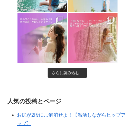
さらに読み込む...
人気の投稿とページ
お尻が2段に…解消せよ！【温活しながらヒップア
ップ】