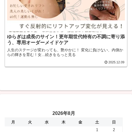
ゆらぎは成長のサイン！更年期世代特有の不調に寄り添
う、専用オーダーメイドケア
人生のステージが変わっても、艶やかに！ 変化に負けない、内側か
らの輝きを育む！女...続きをもっと見る
2025.12.09
2026年8月
月
火
水
木
金
土
日
1
2