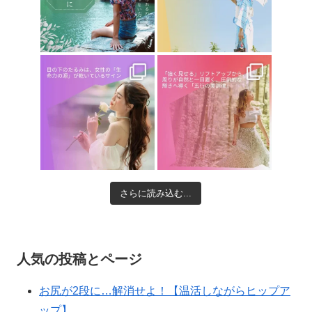
さらに読み込む...
人気の投稿とページ
お尻が2段に…解消せよ！【温活しながらヒップア
ップ】