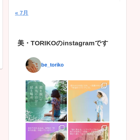
« 7月
美・TORIKOのinstagramです
be_toriko