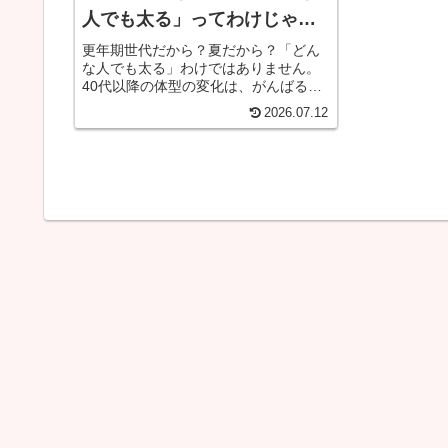
人でも太る」ってわけじゃな
い✨体型が変わる愛おしい理
​更年期世代だから？夏だから？「どん
な人でも太る」わけではありません。
由
40代以降の体型の変化は、がんばるあ
なたの頭がパンパンになっているサイ
2026.07.12
ン。五行バランスを美しく調律して、
本来の軽やかさを取り戻しませんか？