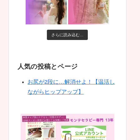
さらに読み込む...
人気の投稿とページ
お尻が2段に…解消せよ！【温活し
ながらヒップアップ】