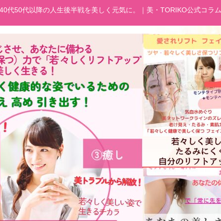
40代50代以降の人生後半戦を美しく元気に。｜美・TORIKO公式コラ