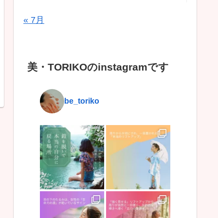
« 7月
美・TORIKOのinstagramです
be_toriko