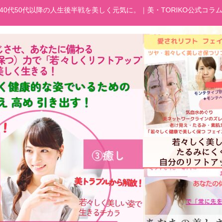
40代50代以降の人生後半戦を美しく元気に。｜美・TORIKO公式コラ