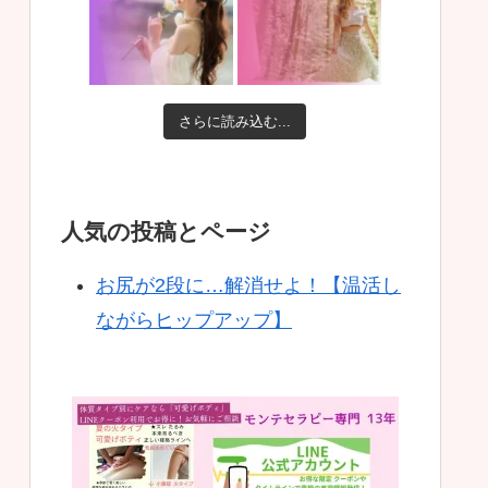
さらに読み込む...
人気の投稿とページ
お尻が2段に…解消せよ！【温活し
ながらヒップアップ】