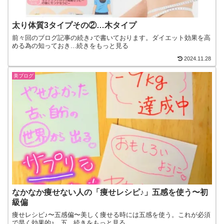
太り体質3タイプその②…木タイプ
前々回のブログ記事の続き♪で書いております。ダイエット効果を高
める為の知っておき...続きをもっと見る
2024.11.28
美ブログ
なかなか痩せない人の「痩せレシピ♪」五感を使う〜初
級偏
痩せレシピ♪〜五感偏〜美しく痩せる時には五感を使う。これが必須
で早く効果的♪。五...続きをもっと見る