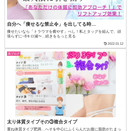
自分へ「痩せるな禁止令」を出してる時…
痩せたいなら「トラウマを癒やす」べし！私とタッグを組んで、頑
張らずに−8キロ減〜...続きをもっと見る
2022.01.12
美ブログ
太り体質タイプその③複合タイプ
重ね体質タイプ肥満…へそを中心にふくらんだお腹に脂肪がたまっ