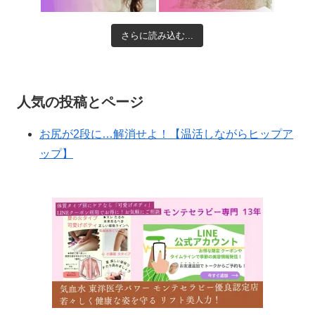
さらに読み込む...
人気の投稿とページ
お尻が2段に…解消せよ！【温活しながらヒップア
ップ】