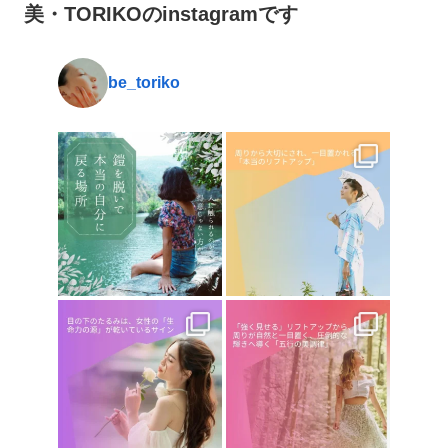
美・TORIKOのinstagramです
be_toriko