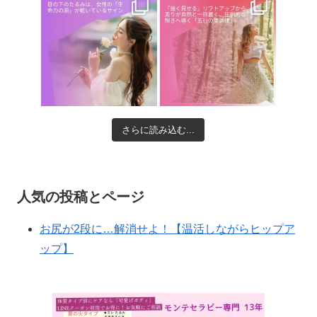
さらに読み込む...
人気の投稿とページ
お尻が2段に…解消せよ！【温活しながらヒップア
ップ】