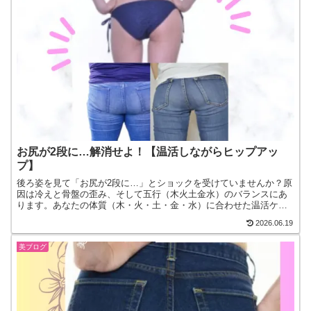
お尻が2段に…解消せよ！【温活しながらヒップアッ
プ】
後ろ姿を見て「お尻が2段に…」とショックを受けていませんか？原
因は冷えと骨盤の歪み、そして五行（木火土金水）のバランスにあ
ります。あなたの体質（木・火・土・金・水）に合わせた温活ケア
を取り入れて、キュッと上がった理想のヒップラインを取り戻しま
2026.06.19
しょう！
美ブログ