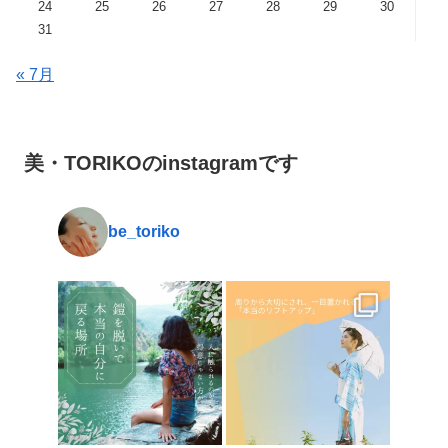
24
25
26
27
28
29
30
31
« 7月
美・TORIKOのinstagramです
be_toriko