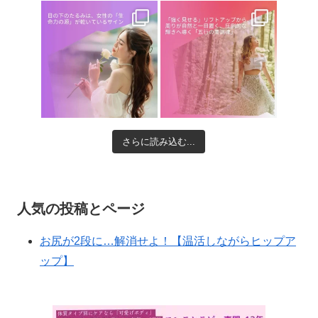
さらに読み込む...
人気の投稿とページ
お尻が2段に…解消せよ！【温活しながらヒップア
ップ】