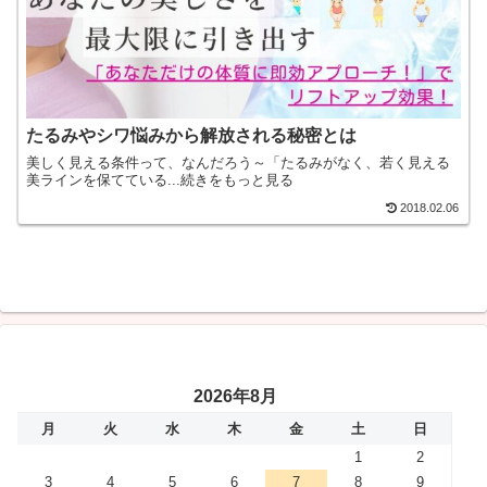
たるみやシワ悩みから解放される秘密とは
美しく見える条件って、なんだろう～「たるみがなく、若く見える
美ラインを保てている...続きをもっと見る
2018.02.06
2026年8月
月
火
水
木
金
土
日
1
2
3
4
5
6
7
8
9