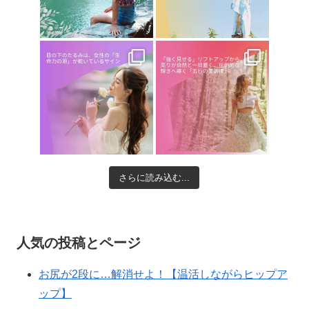
さらに読み込む...
人気の投稿とページ
お尻が2段に…解消せよ！【温活しながらヒップア
ップ】