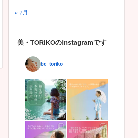
« 7月
美・TORIKOのinstagramです
be_toriko