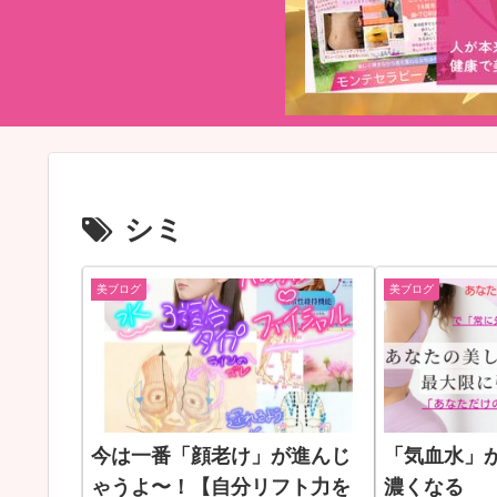
シミ
美ブログ
美ブログ
今は一番「顔老け」が進んじ
「気血水」
ゃうよ〜！【自分リフト力を
濃くなる