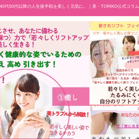
40代50代以降の人生後半戦を美しく元気に。｜美・TORIKO公式コラ