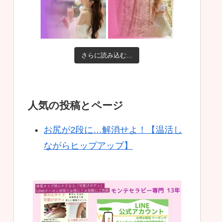
さらに読み込む...
人気の投稿とページ
お尻が2段に…解消せよ！【温活し
ながらヒップアップ】