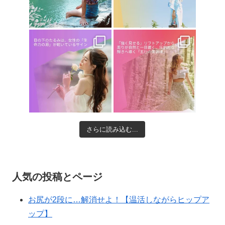
さらに読み込む...
人気の投稿とページ
お尻が2段に…解消せよ！【温活しながらヒップア
ップ】