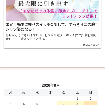
限定！梅雨に痩せスイッチON!して、すっきり二の腕T
シャツ姿になる！
ありがとうございます‼LINEお友達限定クーポン！(*^^*)✨朝お知ら
せして、...続きをもっと見る
2017.06.17
2026年8月
月
火
水
木
金
土
日
1
2
3
4
5
6
7
8
9