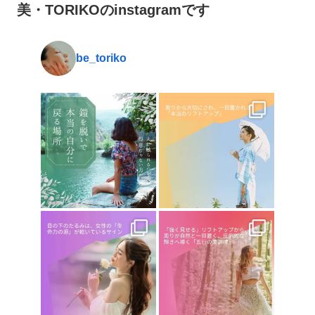
美・TORIKOのinstagramです
be_toriko