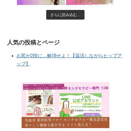
さらに読み込む...
人気の投稿とページ
お尻が2段に…解消せよ！【温活しながらヒップア
ップ】