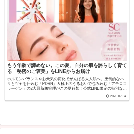
もう年齢で諦めない。この夏、自分の肌を誇らしく育て
る「秘密のご褒美」をLINEからお届け
ホルモンバランスやお天気の変化でがんばる大人肌へ。圧倒的なハ
リとツヤを仕込む「PDRN」＆極上のうるおいで包み込む「アテロコ
ラーゲン」の2大最新肌管理がこの夏解禁！公式LINE限定の特別な贈
り物を受け取ってください
2026.07.04