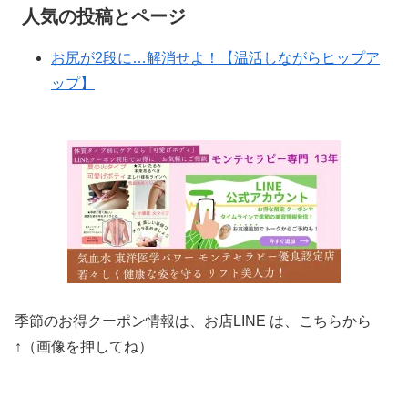
人気の投稿とページ
お尻が2段に…解消せよ！【温活しながらヒップア
ップ】
季節のお得クーポン情報は、お店LINE は、こちらから
↑（画像を押してね）