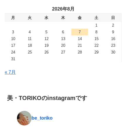
2026年8月
月
火
水
木
金
土
日
1
2
3
4
5
6
7
8
9
10
11
12
13
14
15
16
17
18
19
20
21
22
23
24
25
26
27
28
29
30
31
« 7月
美・TORIKOのinstagramです
be_toriko