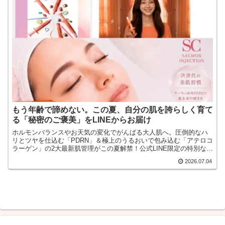
もう年齢で諦めない。この夏、自分の肌を誇らしく育て
る「秘密のご褒美」をLINEからお届け
ホルモンバランスやお天気の変化でがんばる大人肌へ。圧倒的なハ
リとツヤを仕込む「PDRN」＆極上のうるおいで包み込む「アテロコ
ラーゲン」の2大最新肌管理がこの夏解禁！公式LINE限定の特別な贈
り物を受け取ってください
2026.07.04