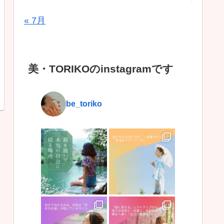
« 7月
美・TORIKOのinstagramです
be_toriko