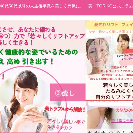
40代50代以降の人生後半戦を美しく元気に。｜美・TORIKO公式コラ