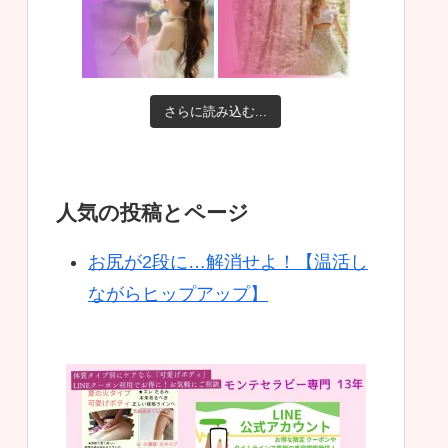
さらに読み込む...
人気の投稿とページ
お尻が2段に…解消せよ！【温活し
ながらヒップアップ】