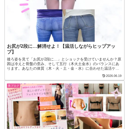
お尻が2段に…解消せよ！【温活しながらヒップアッ
プ】
後ろ姿を見て「お尻が2段に…」とショックを受けていませんか？原
因は冷えと骨盤の歪み、そして五行（木火土金水）のバランスにあ
ります。あなたの体質（木・火・土・金・水）に合わせた温活ケア
を取り入れて、キュッと上がった理想のヒップラインを取り戻しま
2026.06.19
しょう！
美ブログ