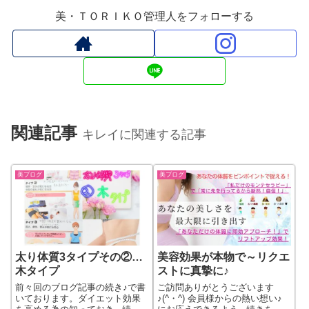
美・ＴＯＲＩＫＯ管理人をフォローする
関連記事
キレイに関連する記事
美ブログ
美ブログ
太り体質3タイプその②…
美容効果が本物で～リクエ
木タイプ
ストに真摯に♪
前々回のブログ記事の続き♪で書
ご訪問ありがとうございます
いております。ダイエット効果
♪(^・^) 会員様からの熱い想い♪