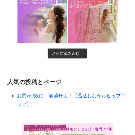
さらに読み込む...
人気の投稿とページ
お尻が2段に…解消せよ！【温活しながらヒップア
ップ】