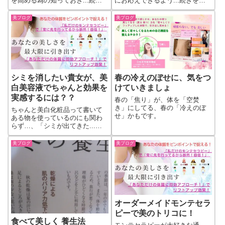
を高める為の知っておき...続き
にお応えできるよう...続きをも
をもっと見る
っと見る
美ブログ
美ブログ
シミを消したい貴女が、美
春の冷えのぼせに、気をつ
白美容液でちゃんと効果を
けていきましょ
実感するには？？
春の「焦り」が、体を「空焚
き」にしてる、春の「冷えのぼ
ちゃんと美白化粧品って書いて
せ」かもです。
ある物を使っているのにも関わ
らず…、「シミが出てきた...続
きをもっと見る
美ブログ
美ブログ
オーダーメイドモンテセラ
ピーで美のトリコに！
食べて美しく 養生法