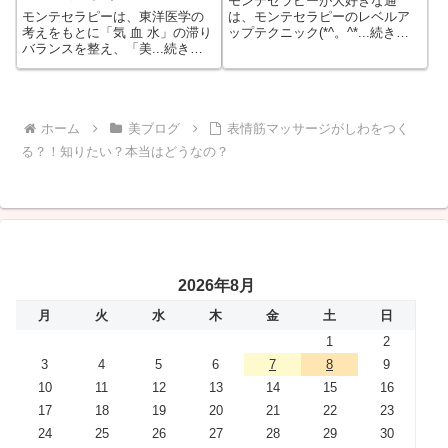
モンテセラピーが大好きな通
は、モンテセラピーのレベルア
モンテセラピーは、東洋医学の
ップテクニック(*^。^*...続きを
考えをもとに「気 血 水」の滞り
もっと見る
バランスを整え、「美...続きを
もっと見る
ホーム
美ブログ
表情筋マッサージがしわをつく
る？！知りたい？本当はどうなの？
2026年8月
月
火
水
木
金
土
日
1
2
3
4
5
6
7
8
9
10
11
12
13
14
15
16
17
18
19
20
21
22
23
24
25
26
27
28
29
30