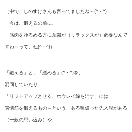
（中で、しのすけさんも言ってましたね～(^・^)
今は、鍛えるの前に、
筋肉を
ゆるめる方に意識
が（
リラックス
が）必要なんで
すね～って、ね(^・^)）
「鍛える」と、「緩める」(^・^)を、
混同していたり、
「リフトアップさせる、ホウレイ線を消す」には
表情筋を鍛えるもの～という、ある種偏った先入観がある
（一般の思い込み）や、