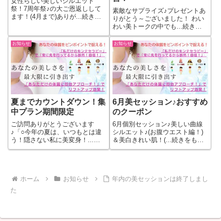
女性らしい美しいシルエット
祭！7周年祭♪の大ご恩返しして
素敵なサプライズ♪プレゼントあ
ます！(4月まで)ありが...続きを
りがとう～ございました！ わい
もっと見る
わい美トークの中でも...続きを
もっと見る
お知らせ
お知らせ
夏までカウントダウン！集
6月美セッション♪おすすめ
中プラン期間限定
のクーポン
ご訪問ありがとうございます
6月個別セッション♪美しい曲線
♪「○今年の夏は、いつもとは違
シルエット♪(お腹ウエスト編！)
う！隠さない私に美変身！...続
＆美白きれい肌！(...続きをもっ
きをもっと見る
と見る
ホーム
お知らせ
年内の美セッションは終了しまし
た