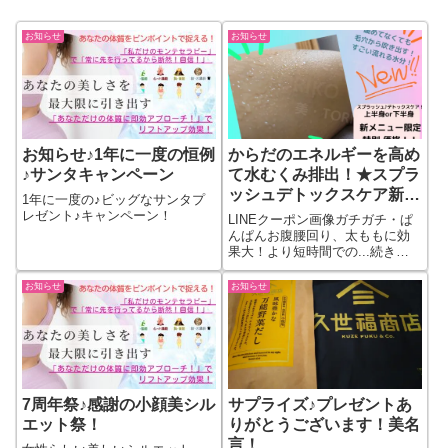
お知らせ
お知らせ
お知らせ♪1年に一度の恒例
からだのエネルギーを高め
♪サンタキャンペーン
て水むくみ排出！★スプラ
ッシュデトックスケア新登
1年に一度の♪ビッグなサンタプ
場！
レゼント♪キャンペーン！
LINEクーポン画像ガチガチ・ぱ
んぱんお腹腰回り、太ももに効
果大！より短時間での...続きを
もっと見る
お知らせ
お知らせ
7周年祭♪感謝の小顔美シル
サプライズ♪プレゼントあ
エット祭！
りがとうございます！美名
言！